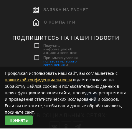
ЗАЯВКА НА РАСЧЕТ
О КОМПАНИИ
ПОДПИШИТЕСЬ НА НАШИ НОВОСТИ
Получать
информацию об
акциях и новинках
Принимаю условия
пользовательского
соглашения
и
политики
конфиденциальности
Продолжая использовать наш сайт, вы соглашаетесь с
Даю согласие на
политикой конфиденциальности
и даёте согласие на
обработку
персональных данных
обработку файлов cookies и пользовательских данных в
целях функционирования сайта, проведения ретаргетинга
и проведения статистических исследований и обзоров.
Если вы не хотите, чтобы ваши данные обрабатывались,
покиньте сайт.
МЫ В СОЦИАЛЬНЫХ СЕТЯХ:
Принять