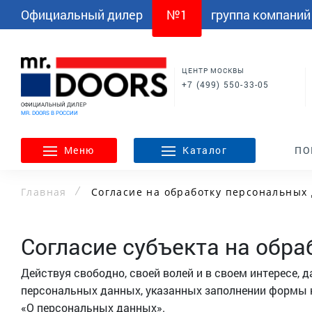
МЯГКАЯ МЕБЕЛЬ
ПРИХОЖИЕ
коридор
Официальный дилер
№1
группа компаний
Стеновые панели
Мягкие кровати
Зеркала для прихожей
Прихожие в классическом
О КОМПАНИИ
ПАРТНЕРАМ
Кушетки
стиле
Диваны
Малогабаритные прихожие
коридор
Пуфы и кресла
Поставщики
Дизайнерам и архитектора
Стеновые панели
Прихожие в классическом
Тендеры
Тендеры
ЦЕНТР МОСКВЫ
Кушетки
стиле
+7 (499) 550-33-05
Вакансии
Наши партнеры
Пуфы и кресла
АКЦИИ
ПОРТФОЛИО
О КОМПАНИИ
ОТЗЫВЫ О НАС
Дизайнерам и архитекторам
ОФИЦИАЛЬНЫЙ ДИЛЕР
MR. DOORS В РОССИИ
Меню
Каталог
ПО
Главная
Согласие на обработку персональных
Согласие субъекта на обр
Действуя свободно, своей волей и в своем интересе,
персональных данных, указанных заполнении формы на
«О персональных данных».