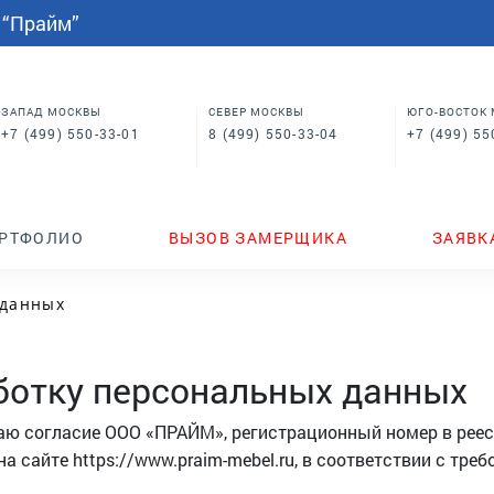
СПАЛЬНИ
МЕБЕЛЬ НА ЗАКАЗ
индивидуальным размерам
 “Прайм”
Шкафы купе в спальню
Кровати для спальни
Корпусная мебель
Столы
 в
Шкафы для спальни
Мебель на заказ по
индивидуальным размерам
м
Шкафы купе в спальню
Столы
ЗАПАД МОСКВЫ
СЕВЕР МОСКВЫ
ЮГО-ВОСТОК
+7 (499) 550-33-01
8 (499) 550-33-04
+7 (499) 55
ТЕНДЕРЫ
ГДЕ КУПИТЬ
НОВИНКИ
РТФОЛИО
ВЫЗОВ ЗАМЕРЩИКА
ЗАЯВК
 данных
аботку персональных данных
 даю согласие ООО «ПРАЙМ», регистрационный номер в реес
 сайте https://www.praim-mebel.ru, в соответствии с тре