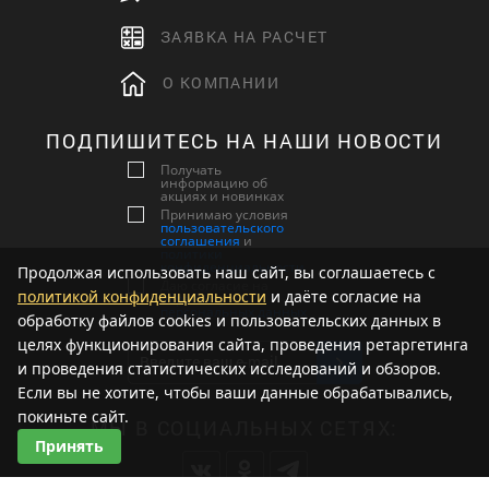
ЗАЯВКА НА РАСЧЕТ
О КОМПАНИИ
ПОДПИШИТЕСЬ НА НАШИ НОВОСТИ
Получать
информацию об
акциях и новинках
Принимаю условия
пользовательского
соглашения
и
политики
конфиденциальности
Продолжая использовать наш сайт, вы соглашаетесь с
Даю согласие на
политикой конфиденциальности
и даёте согласие на
обработку
персональных данных
обработку файлов cookies и пользовательских данных в
целях функционирования сайта, проведения ретаргетинга
и проведения статистических исследований и обзоров.
Если вы не хотите, чтобы ваши данные обрабатывались,
покиньте сайт.
МЫ В СОЦИАЛЬНЫХ СЕТЯХ:
Принять