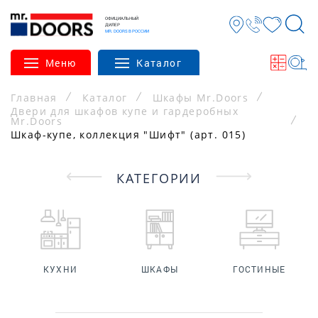
ОФИЦИАЛЬНЫЙ
ДИЛЕР
MR. DOORS В РОССИИ
Меню
Каталог
Главная
Каталог
Шкафы Mr.Doors
Двери для шкафов купе и гардеробных
Mr.Doors
Шкаф-купе, коллекция "Шифт" (арт. 015)
КАТЕГОРИИ
КУХНИ
ШКАФЫ
ГОСТИНЫЕ