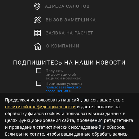
АДРЕСА САЛОНОВ
ВЫЗОВ ЗАМЕРЩИКА
ЗАЯВКА НА РАСЧЕТ
О КОМПАНИИ
ПОДПИШИТЕСЬ НА НАШИ НОВОСТИ
Получать
информацию об
акциях и новинках
Принимаю условия
пользовательского
соглашения
и
политики
конфиденциальности
Продолжая использовать наш сайт, вы соглашаетесь с
Даю согласие на
политикой конфиденциальности
и даёте согласие на
обработку
персональных данных
обработку файлов cookies и пользовательских данных в
целях функционирования сайта, проведения ретаргетинга
и проведения статистических исследований и обзоров.
Если вы не хотите, чтобы ваши данные обрабатывались,