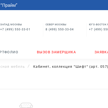
СПАЛЬНИ
МЕБЕЛЬ НА ЗАКАЗ
индивидуальным размерам
 “Прайм”
Шкафы купе в спальню
Кровати для спальни
Корпусная мебель
Столы
 в
Шкафы для спальни
Мебель на заказ по
индивидуальным размерам
м
Шкафы купе в спальню
Столы
ЗАПАД МОСКВЫ
СЕВЕР МОСКВЫ
ЮГО-ВОСТОК
+7 (499) 550-33-01
8 (499) 550-33-04
+7 (499) 55
ТЕНДЕРЫ
ГДЕ КУПИТЬ
НОВИНКИ
РТФОЛИО
ВЫЗОВ ЗАМЕРЩИКА
ЗАЯВК
сная мебель
Кабинет, коллекция "Шифт" (арт. 057