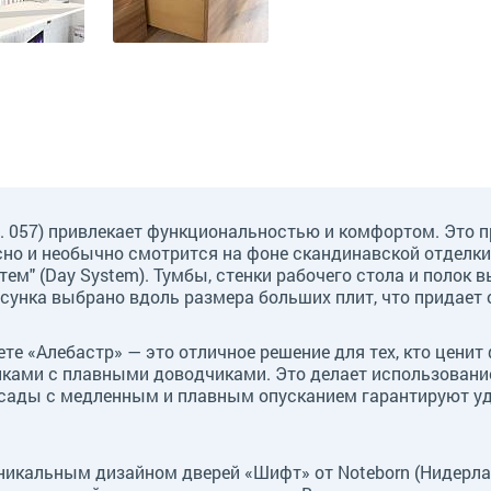
 057) привлекает функциональностью и комфортом. Это п
но и необычно смотрится на фоне скандинавской отделки 
ем" (Day System). Тумбы, стенки рабочего стола и полок
сунка выбрано вдоль размера больших плит, что придает
те «Алебастр» — это отличное решение для тех, кто цени
ками с плавными доводчиками. Это делает использовани
сады с медленным и плавным опусканием гарантируют удо
уникальным дизайном дверей «Шифт» от Noteborn (Нидерл