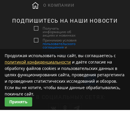
О КОМПАНИИ
ПОДПИШИТЕСЬ НА НАШИ НОВОСТИ
Получать
информацию об
акциях и новинках
Принимаю условия
пользовательского
соглашения
и
политики
конфиденциальности
Продолжая использовать наш сайт, вы соглашаетесь с
Даю согласие на
политикой конфиденциальности
и даёте согласие на
обработку
персональных данных
обработку файлов cookies и пользовательских данных в
целях функционирования сайта, проведения ретаргетинга
и проведения статистических исследований и обзоров.
Если вы не хотите, чтобы ваши данные обрабатывались,
покиньте сайт.
МЫ В СОЦИАЛЬНЫХ СЕТЯХ:
Принять