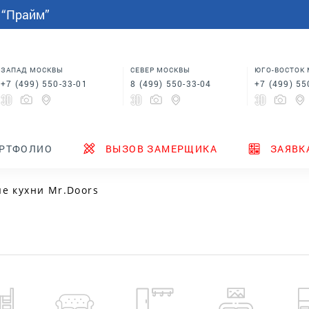
СПАЛЬНИ
МЕБЕЛЬ НА ЗАКАЗ
индивидуальным размерам
 “Прайм”
Шкафы купе в спальню
Кровати для спальни
Корпусная мебель
Столы
 в
Шкафы для спальни
Мебель на заказ по
индивидуальным размерам
м
Шкафы купе в спальню
Столы
ЗАПАД МОСКВЫ
СЕВЕР МОСКВЫ
ЮГО-ВОСТОК
+7 (499) 550-33-01
8 (499) 550-33-04
+7 (499) 55
ТЕНДЕРЫ
ГДЕ КУПИТЬ
НОВИНКИ
РТФОЛИО
ВЫЗОВ ЗАМЕРЩИКА
ЗАЯВК
е кухни Mr.Doors