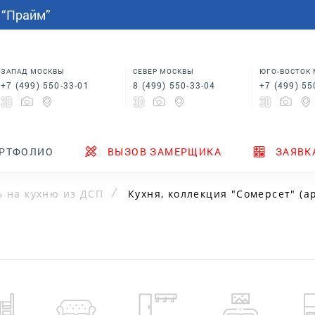
СПАЛЬНИ
МЕБЕЛЬ НА ЗАКАЗ
индивидуальным размерам
 “Прайм”
Шкафы купе в спальню
Кровати для спальни
Корпусная мебель
Столы
 в
Шкафы для спальни
Мебель на заказ по
индивидуальным размерам
м
Шкафы купе в спальню
Столы
ЗАПАД МОСКВЫ
СЕВЕР МОСКВЫ
ЮГО-ВОСТОК
+7 (499) 550-33-01
8 (499) 550-33-04
+7 (499) 55
ТЕНДЕРЫ
ГДЕ КУПИТЬ
НОВИНКИ
РТФОЛИО
ВЫЗОВ ЗАМЕРЩИКА
ЗАЯВК
 на кухню из ДСП
Кухня, коллекция "Сомерсет" (ар