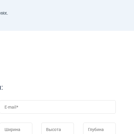
иях.
: