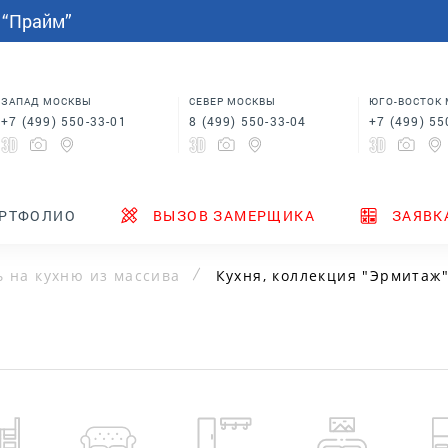
СПАЛЬНИ
МЕБЕЛЬ НА ЗАКАЗ
индивидуальным размерам
 “Прайм”
Шкафы купе в спальню
Кровати для спальни
Корпусная мебель
Столы
 в
Шкафы для спальни
Мебель на заказ по
индивидуальным размерам
м
Шкафы купе в спальню
Столы
ЗАПАД МОСКВЫ
СЕВЕР МОСКВЫ
ЮГО-ВОСТОК
+7 (499) 550-33-01
8 (499) 550-33-04
+7 (499) 55
ТЕНДЕРЫ
ГДЕ КУПИТЬ
НОВИНКИ
РТФОЛИО
ВЫЗОВ ЗАМЕРЩИКА
ЗАЯВК
 на кухню из массива
Кухня, коллекция "Эрмитаж" 