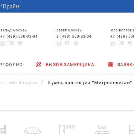
СПАЛЬНИ
МЕБЕЛЬ НА ЗАКАЗ
индивидуальным размерам
 “Прайм”
Шкафы купе в спальню
Кровати для спальни
Корпусная мебель
Столы
 в
Шкафы для спальни
Мебель на заказ по
индивидуальным размерам
м
Шкафы купе в спальню
Столы
ЗАПАД МОСКВЫ
СЕВЕР МОСКВЫ
ЮГО-ВОСТОК
+7 (499) 550-33-01
8 (499) 550-33-04
+7 (499) 55
ТЕНДЕРЫ
ГДЕ КУПИТЬ
НОВИНКИ
РТФОЛИО
ВЫЗОВ ЗАМЕРЩИКА
ЗАЯВК
в стиле Модерн
Кухня, коллекция "Метрополитан" (