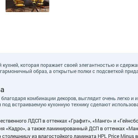
ой кухней, которая поражает своей элегантностью и сде
гармоничный образ, а открытые полки с подсветкой прида
ра
 благодаря комбинации декоров, выглядит очень легко и и
иши под встраиваемую кухонную технику сделают использ
ственного ЛДСП в оттенках «Графит», «Манго» и «Гейнсбо
я «Кадро», а также ламинированный ДСП в оттенках «Манг
столешницу из влагостойкого ламината HPL Price Minus в