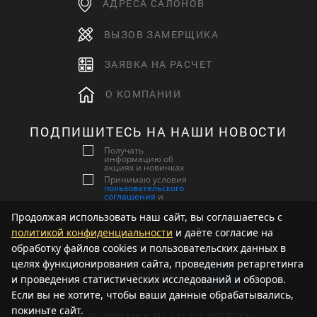
АДРЕСА САЛОНОВ
ВЫЗОВ ЗАМЕРЩИКА
ЗАЯВКА НА РАСЧЕТ
О КОМПАНИИ
ПОДПИШИТЕСЬ НА НАШИ НОВОСТИ
Получать
информацию об
акциях и новинках
Принимаю условия
пользовательского
соглашения
и
политики
конфиденциальности
Продолжая использовать наш сайт, вы соглашаетесь с
Даю согласие на
политикой конфиденциальности
и даёте согласие на
обработку
персональных данных
обработку файлов cookies и пользовательских данных в
целях функционирования сайта, проведения ретаргетинга
и проведения статистических исследований и обзоров.
Если вы не хотите, чтобы ваши данные обрабатывались,
покиньте сайт.