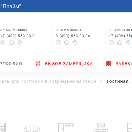
СПАЛЬНИ
МЕБЕЛЬ НА ЗАКАЗ
индивидуальным размерам
 “Прайм”
Шкафы купе в спальню
Кровати для спальни
Корпусная мебель
Столы
 в
Шкафы для спальни
Мебель на заказ по
индивидуальным размерам
м
Шкафы купе в спальню
Столы
ЗАПАД МОСКВЫ
СЕВЕР МОСКВЫ
ЮГО-ВОСТОК
+7 (499) 550-33-01
8 (499) 550-33-04
+7 (499) 55
ТЕНДЕРЫ
ГДЕ КУПИТЬ
НОВИНКИ
РТФОЛИО
ВЫЗОВ ЗАМЕРЩИКА
ЗАЯВК
ель для гостиной в современном стиле
Гостиная, 