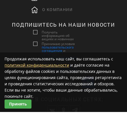
О КОМПАНИИ
ПОДПИШИТЕСЬ НА НАШИ НОВОСТИ
Получать
информацию об
акциях и новинках
Принимаю условия
пользовательского
соглашения
и
политики
конфиденциальности
Продолжая использовать наш сайт, вы соглашаетесь с
Даю согласие на
политикой конфиденциальности
и даёте согласие на
обработку
персональных данных
обработку файлов cookies и пользовательских данных в
целях функционирования сайта, проведения ретаргетинга
и проведения статистических исследований и обзоров.
Если вы не хотите, чтобы ваши данные обрабатывались,
покиньте сайт.
МЫ В СОЦИАЛЬНЫХ СЕТЯХ:
Принять