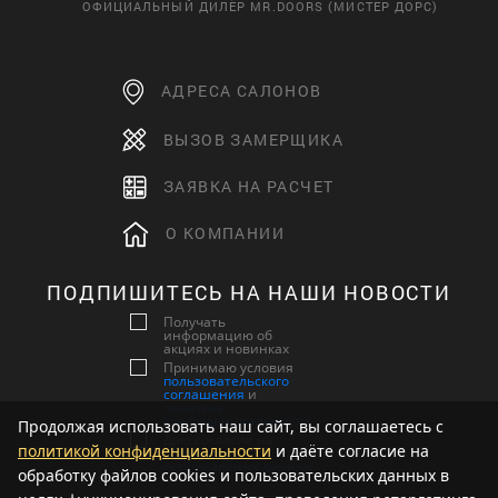
ОФИЦИАЛЬНЫЙ ДИЛЕР MR.DOORS (МИСТЕР ДОРС)
АДРЕСА САЛОНОВ
ВЫЗОВ ЗАМЕРЩИКА
ЗАЯВКА НА РАСЧЕТ
О КОМПАНИИ
ПОДПИШИТЕСЬ НА НАШИ НОВОСТИ
Получать
информацию об
акциях и новинках
Принимаю условия
пользовательского
соглашения
и
политики
конфиденциальности
Продолжая использовать наш сайт, вы соглашаетесь с
Даю согласие на
политикой конфиденциальности
и даёте согласие на
обработку
персональных данных
обработку файлов cookies и пользовательских данных в