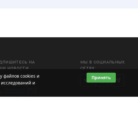
ДПИШИТЕСЬ НА
МЫ В СОЦИАЛЬНЫХ
ШИ НОВОСТИ
СЕТЯХ:
у файлов cookies и
Получать
Принять
информацию об
 исследований и
акциях и новинках
Принимаю условия
пользовательского
соглашения
и
политики
конфиденциальности
Даю согласие на
обработку
персональных данных