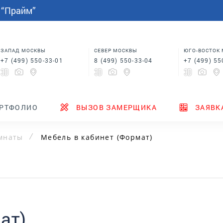
СПАЛЬНИ
МЕБЕЛЬ НА ЗАКАЗ
индивидуальным размерам
 “Прайм”
Шкафы купе в спальню
Кровати для спальни
Корпусная мебель
Столы
 в
Шкафы для спальни
Мебель на заказ по
индивидуальным размерам
м
Шкафы купе в спальню
Столы
ЗАПАД МОСКВЫ
СЕВЕР МОСКВЫ
ЮГО-ВОСТОК
+7 (499) 550-33-01
8 (499) 550-33-04
+7 (499) 55
ТЕНДЕРЫ
ГДЕ КУПИТЬ
НОВИНКИ
РТФОЛИО
ВЫЗОВ ЗАМЕРЩИКА
ЗАЯВК
омнаты
Мебель в кабинет (Формат)
ат)