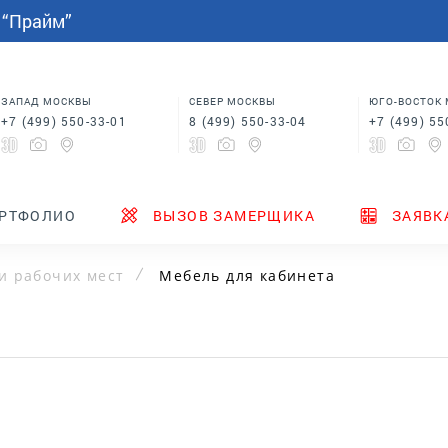
СПАЛЬНИ
МЕБЕЛЬ НА ЗАКАЗ
индивидуальным размерам
 “Прайм”
Шкафы купе в спальню
Кровати для спальни
Корпусная мебель
Столы
 в
Шкафы для спальни
Мебель на заказ по
индивидуальным размерам
м
Шкафы купе в спальню
Столы
ЗАПАД МОСКВЫ
СЕВЕР МОСКВЫ
ЮГО-ВОСТОК
+7 (499) 550-33-01
8 (499) 550-33-04
+7 (499) 55
ТЕНДЕРЫ
ГДЕ КУПИТЬ
НОВИНКИ
РТФОЛИО
ВЫЗОВ ЗАМЕРЩИКА
ЗАЯВК
и рабочих мест
Мебель для кабинета