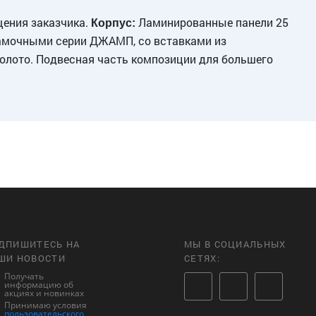
ения заказчика.
Ламинированные панели 25
Корпус:
рамочными серии ДЖАМП, со вставками из
олото. Подвесная часть композиции для большего
ДПИШИТЕСЬ НА
МЫ В СОЦИАЛЬНЫХ
ШИ НОВОСТИ
СЕТЯХ:
Получать
информацию об
акциях и новинках
Принимаю условия
пользовательского