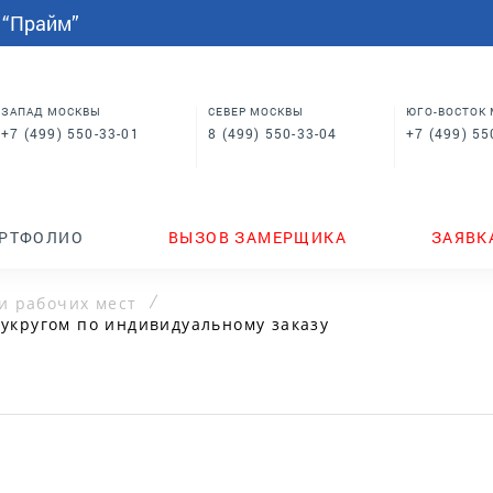
СПАЛЬНИ
МЕБЕЛЬ НА ЗАКАЗ
индивидуальным размерам
 “Прайм”
Шкафы купе в спальню
Кровати для спальни
Корпусная мебель
Столы
 в
Шкафы для спальни
Мебель на заказ по
индивидуальным размерам
м
Шкафы купе в спальню
Столы
ЗАПАД МОСКВЫ
СЕВЕР МОСКВЫ
ЮГО-ВОСТОК
+7 (499) 550-33-01
8 (499) 550-33-04
+7 (499) 55
ТЕНДЕРЫ
ГДЕ КУПИТЬ
НОВИНКИ
РТФОЛИО
ВЫЗОВ ЗАМЕРЩИКА
ЗАЯВК
и рабочих мест
укругом по индивидуальному заказу