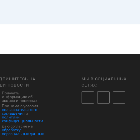
ДПИШИТЕСЬ НА
МЫ В СОЦИАЛЬНЫХ
ШИ НОВОСТИ
СЕТЯХ:
Получать
информацию об
акциях и новинках
Принимаю условия
пользовательского
соглашения
и
политики
конфиденциальности
Даю согласие на
обработку
персональных данных