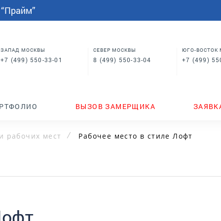
СПАЛЬНИ
МЕБЕЛЬ НА ЗАКАЗ
индивидуальным размерам
 “Прайм”
Шкафы купе в спальню
Кровати для спальни
Корпусная мебель
Столы
 в
Шкафы для спальни
Мебель на заказ по
индивидуальным размерам
м
Шкафы купе в спальню
Столы
ЗАПАД МОСКВЫ
СЕВЕР МОСКВЫ
ЮГО-ВОСТОК
+7 (499) 550-33-01
8 (499) 550-33-04
+7 (499) 55
ТЕНДЕРЫ
ГДЕ КУПИТЬ
НОВИНКИ
РТФОЛИО
ВЫЗОВ ЗАМЕРЩИКА
ЗАЯВК
и рабочих мест
Рабочее место в стиле Лофт
Лофт