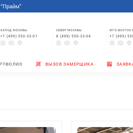
СПАЛЬНИ
МЕБЕЛЬ НА ЗАКАЗ
индивидуальным размерам
 “Прайм”
Шкафы купе в спальню
Кровати для спальни
Корпусная мебель
Столы
 в
Шкафы для спальни
Мебель на заказ по
индивидуальным размерам
м
Шкафы купе в спальню
Столы
ЗАПАД МОСКВЫ
СЕВЕР МОСКВЫ
ЮГО-ВОСТОК
+7 (499) 550-33-01
8 (499) 550-33-04
+7 (499) 55
ТЕНДЕРЫ
ГДЕ КУПИТЬ
НОВИНКИ
РТФОЛИО
ВЫЗОВ ЗАМЕРЩИКА
ЗАЯВК