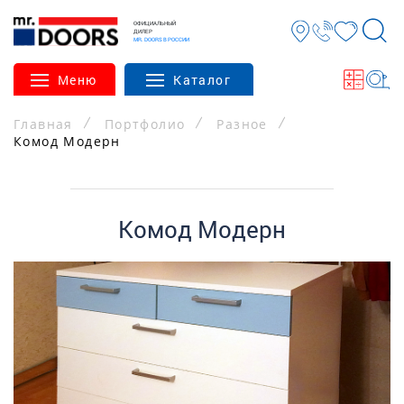
ОФИЦИАЛЬНЫЙ
ДИЛЕР
MR. DOORS В РОССИИ
Меню
Каталог
Главная
Портфолио
Разное
Комод Модерн
Комод Модерн