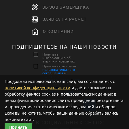
ВЫЗОВ ЗАМЕРЩИКА
ЗАЯВКА НА РАСЧЕТ
О КОМПАНИИ
ПОДПИШИТЕСЬ НА НАШИ НОВОСТИ
Получать
информацию об
акциях и новинках
Принимаю условия
пользовательского
соглашения
и
политики
конфиденциальности
Продолжая использовать наш сайт, вы соглашаетесь с
Даю согласие на
политикой конфиденциальности
и даёте согласие на
обработку
персональных данных
обработку файлов cookies и пользовательских данных в
целях функционирования сайта, проведения ретаргетинга
и проведения статистических исследований и обзоров.
Если вы не хотите, чтобы ваши данные обрабатывались,
покиньте сайт.
МЫ В СОЦИАЛЬНЫХ СЕТЯХ:
Принять