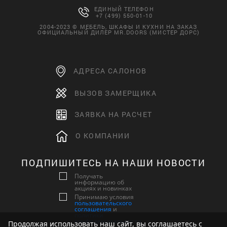
ЕДИНЫЙ ТЕЛЕФОН
+7 (499) 550-01-10
2004-2023 © МЕБЕЛЬ, ШКАФЫ И КУХНИ НА ЗАКАЗ
ОФИЦИАЛЬНЫЙ ДИЛЕР MR.DOORS (МИСТЕР ДОРС)
АДРЕСА САЛОНОВ
ВЫЗОВ ЗАМЕРЩИКА
ЗАЯВКА НА РАСЧЕТ
О КОМПАНИИ
ПОДПИШИТЕСЬ НА НАШИ НОВОСТИ
Получать
информацию об
акциях и новинках
Принимаю условия
пользовательского
соглашения
и
политики
конфиденциальности
Продолжая использовать наш сайт, вы соглашаетесь с