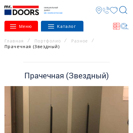
ОФИЦИАЛЬНЫЙ
ДИЛЕР
MR. DOORS В РОССИИ
Меню
Каталог
Главная
Портфолио
Разное
Прачечная (Звездный)
Прачечная (Звездный)