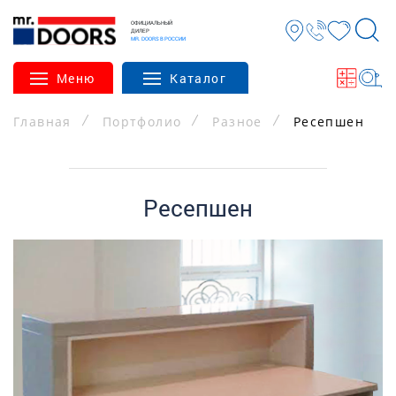
ОФИЦИАЛЬНЫЙ
ДИЛЕР
MR. DOORS В РОССИИ
Меню
Каталог
Главная
Портфолио
Разное
Ресепшен
Ресепшен