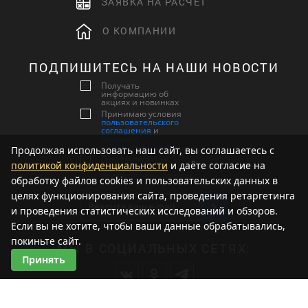
ЗАЯВКА НА РАСЧЕТ
О КОМПАНИИ
ПОДПИШИТЕСЬ НА НАШИ НОВОСТИ
Получать
информацию об
акциях и новинках
Принимаю условия
пользовательского
соглашения
и
политики
конфиденциальности
Продолжая использовать наш сайт, вы соглашаетесь с
Даю согласие на
политикой конфиденциальности
и даёте согласие на
обработку
персональных данных
обработку файлов cookies и пользовательских данных в
целях функционирования сайта, проведения ретаргетинга
и проведения статистических исследований и обзоров.
Если вы не хотите, чтобы ваши данные обрабатывались,
покиньте сайт.
МЫ В СОЦИАЛЬНЫХ СЕТЯХ:
Принять