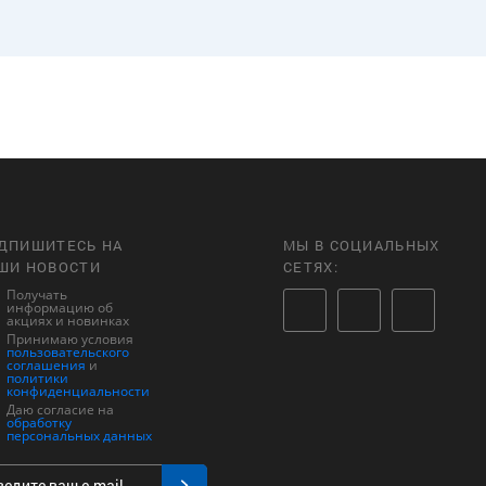
ДПИШИТЕСЬ НА
МЫ В СОЦИАЛЬНЫХ
ШИ НОВОСТИ
СЕТЯХ:
Получать
информацию об
акциях и новинках
Принимаю условия
пользовательского
соглашения
и
политики
конфиденциальности
Даю согласие на
обработку
персональных данных