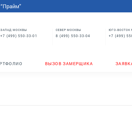
СПАЛЬНИ
МЕБЕЛЬ НА ЗАКАЗ
индивидуальным размерам
 “Прайм”
Шкафы купе в спальню
Кровати для спальни
Корпусная мебель
Столы
 в
Шкафы для спальни
Мебель на заказ по
индивидуальным размерам
м
Шкафы купе в спальню
Столы
ЗАПАД МОСКВЫ
СЕВЕР МОСКВЫ
ЮГО-ВОСТОК
+7 (499) 550-33-01
8 (499) 550-33-04
+7 (499) 55
ТЕНДЕРЫ
ГДЕ КУПИТЬ
НОВИНКИ
РТФОЛИО
ВЫЗОВ ЗАМЕРЩИКА
ЗАЯВК