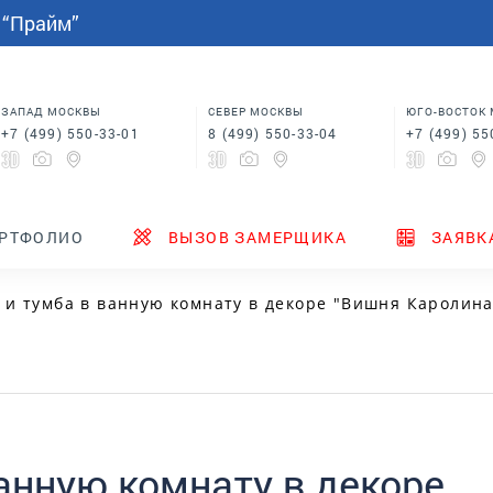
СПАЛЬНИ
МЕБЕЛЬ НА ЗАКАЗ
индивидуальным размерам
 “Прайм”
Шкафы купе в спальню
Кровати для спальни
Корпусная мебель
Столы
 в
Шкафы для спальни
Мебель на заказ по
индивидуальным размерам
м
Шкафы купе в спальню
Столы
ЗАПАД МОСКВЫ
СЕВЕР МОСКВЫ
ЮГО-ВОСТОК
+7 (499) 550-33-01
8 (499) 550-33-04
+7 (499) 55
ТЕНДЕРЫ
ГДЕ КУПИТЬ
НОВИНКИ
РТФОЛИО
ВЫЗОВ ЗАМЕРЩИКА
ЗАЯВК
и тумба в ванную комнату в декоре "Вишня Каролина
анную комнату в декоре