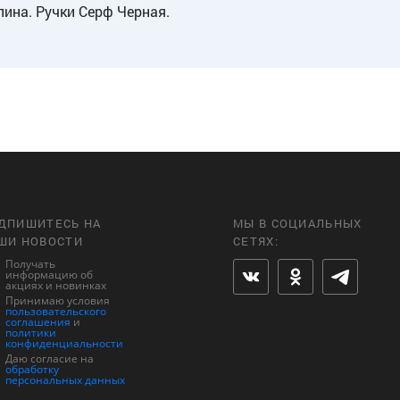
ина. Ручки Серф Черная.
ДПИШИТЕСЬ НА
МЫ В СОЦИАЛЬНЫХ
ШИ НОВОСТИ
СЕТЯХ:
Получать
информацию об
акциях и новинках
Принимаю условия
пользовательского
соглашения
и
политики
конфиденциальности
Даю согласие на
обработку
персональных данных