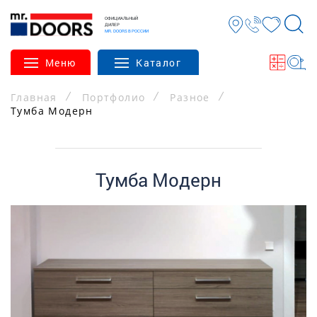
ОФИЦИАЛЬНЫЙ
ДИЛЕР
MR. DOORS В РОССИИ
Меню
Каталог
Главная
Портфолио
Разное
Тумба Модерн
Тумба Модерн