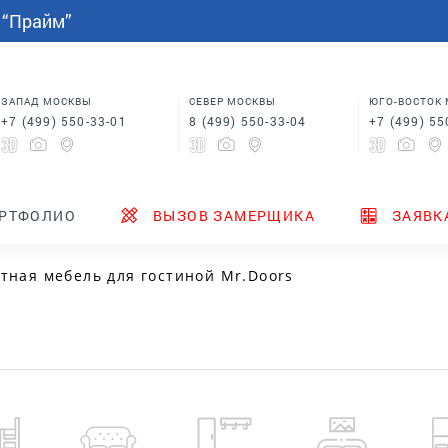
СПАЛЬНИ
МЕБЕЛЬ НА ЗАКАЗ
индивидуальным размерам
 “Прайм”
Шкафы купе в спальню
Кровати для спальни
Корпусная мебель
Столы
 в
Шкафы для спальни
Мебель на заказ по
индивидуальным размерам
м
Шкафы купе в спальню
Столы
ЗАПАД МОСКВЫ
СЕВЕР МОСКВЫ
ЮГО-ВОСТОК
+7 (499) 550-33-01
8 (499) 550-33-04
+7 (499) 55
ТЕНДЕРЫ
ГДЕ КУПИТЬ
НОВИНКИ
РТФОЛИО
ВЫЗОВ ЗАМЕРЩИКА
ЗАЯВК
тная мебель для гостиной Mr.Doors