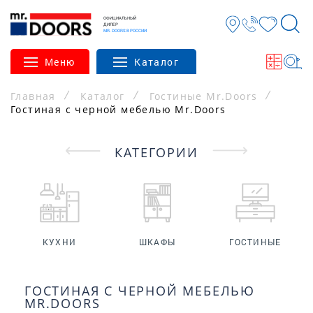
ОФИЦИАЛЬНЫЙ
ДИЛЕР
MR. DOORS В РОССИИ
Меню
Каталог
Главная
Каталог
Гостиные Mr.Doors
Гостиная с черной мебелью Mr.Doors
КАТЕГОРИИ
КУХНИ
ШКАФЫ
ГОСТИНЫЕ
ГОСТИНАЯ С ЧЕРНОЙ МЕБЕЛЬЮ
MR.DOORS