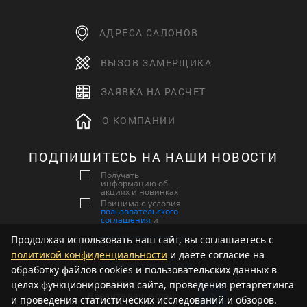
АДРЕСА САЛОНОВ
ВЫЗОВ ЗАМЕРЩИКА
ЗАЯВКА НА РАСЧЕТ
О КОМПАНИИ
ПОДПИШИТЕСЬ НА НАШИ НОВОСТИ
Получать
информацию об
акциях и новинках
Принимаю условия
пользовательского
соглашения
и
политики
конфиденциальности
Продолжая использовать наш сайт, вы соглашаетесь с
Даю согласие на
политикой конфиденциальности
и даёте согласие на
обработку
персональных данных
обработку файлов cookies и пользовательских данных в
целях функционирования сайта, проведения ретаргетинга
и проведения статистических исследований и обзоров.