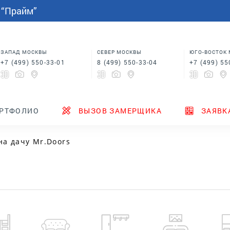
СПАЛЬНИ
МЕБЕЛЬ НА ЗАКАЗ
индивидуальным размерам
 “Прайм”
Шкафы купе в спальню
Кровати для спальни
Корпусная мебель
Столы
 в
Шкафы для спальни
Мебель на заказ по
индивидуальным размерам
м
Шкафы купе в спальню
Столы
ЗАПАД МОСКВЫ
СЕВЕР МОСКВЫ
ЮГО-ВОСТОК
+7 (499) 550-33-01
8 (499) 550-33-04
+7 (499) 55
ТЕНДЕРЫ
ГДЕ КУПИТЬ
НОВИНКИ
РТФОЛИО
ВЫЗОВ ЗАМЕРЩИКА
ЗАЯВК
на дачу Mr.Doors