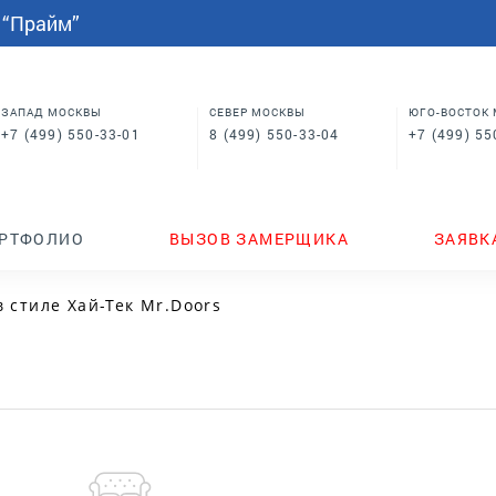
СПАЛЬНИ
МЕБЕЛЬ НА ЗАКАЗ
индивидуальным размерам
 “Прайм”
Шкафы купе в спальню
Кровати для спальни
Корпусная мебель
Столы
 в
Шкафы для спальни
Мебель на заказ по
индивидуальным размерам
м
Шкафы купе в спальню
Столы
ЗАПАД МОСКВЫ
СЕВЕР МОСКВЫ
ЮГО-ВОСТОК
+7 (499) 550-33-01
8 (499) 550-33-04
+7 (499) 55
ТЕНДЕРЫ
ГДЕ КУПИТЬ
НОВИНКИ
РТФОЛИО
ВЫЗОВ ЗАМЕРЩИКА
ЗАЯВК
в стиле Хай-Тек Mr.Doors