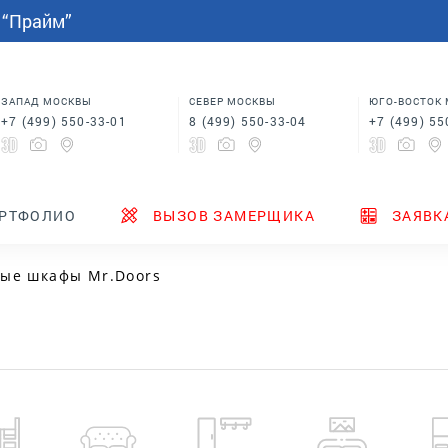
СПАЛЬНИ
МЕБЕЛЬ НА ЗАКАЗ
индивидуальным размерам
 “Прайм”
Шкафы купе в спальню
Кровати для спальни
Корпусная мебель
Столы
 в
Шкафы для спальни
Мебель на заказ по
индивидуальным размерам
м
Шкафы купе в спальню
Столы
ЗАПАД МОСКВЫ
СЕВЕР МОСКВЫ
ЮГО-ВОСТОК
+7 (499) 550-33-01
8 (499) 550-33-04
+7 (499) 55
ТЕНДЕРЫ
ГДЕ КУПИТЬ
НОВИНКИ
РТФОЛИО
ВЫЗОВ ЗАМЕРЩИКА
ЗАЯВК
ые шкафы Mr.Doors