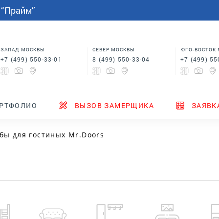
СПАЛЬНИ
МЕБЕЛЬ НА ЗАКАЗ
индивидуальным размерам
 “Прайм”
Шкафы купе в спальню
Кровати для спальни
Корпусная мебель
Столы
 в
Шкафы для спальни
Мебель на заказ по
индивидуальным размерам
м
Шкафы купе в спальню
Столы
ЗАПАД МОСКВЫ
СЕВЕР МОСКВЫ
ЮГО-ВОСТОК
+7 (499) 550-33-01
8 (499) 550-33-04
+7 (499) 55
ТЕНДЕРЫ
ГДЕ КУПИТЬ
НОВИНКИ
РТФОЛИО
ВЫЗОВ ЗАМЕРЩИКА
ЗАЯВК
бы для гостиных Mr.Doors